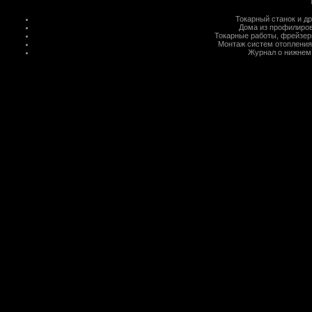
Токарный станок
и д
Дома из профилиров
Токарные работы
,
фрейзер
Монтаж систем отопления
Журнал о нижнем