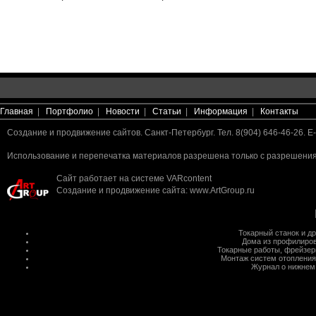
Главная
|
Портфолио
|
Новости
|
Статьи
|
Информация
|
Контакты
Создание и продвижение сайтов. Санкт-Петербург. Тел. 8(904) 646-46-26. E-
Использование и перепечатка материалов разрешена только с разрешения 
Сайт работает на системе
VARcontent
Создание и продвижение сайта
:
www.ArtGroup.ru
Токарный станок
и д
Дома из профилиров
Токарные работы
,
фрейзер
Монтаж систем отопления
Журнал о нижнем