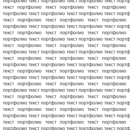
портфолио текст портфолио текст портфолио текст порт
текст портфолио текст портфолио текст портфолио 
портфолио текст портфолио текст портфолио текст порт
текст портфолио текст портфолио текст портфолио 
портфолио текст портфолио текст портфолио текст порт
текст портфолио текст портфолио текст портфолио 
портфолио текст портфолио текст портфолио текст порт
текст портфолио текст портфолио текст портфолио 
портфолио текст портфолио текст портфолио текст порт
текст портфолио текст портфолио текст портфолио 
портфолио текст портфолио текст портфолио текст порт
текст портфолио текст портфолио текст портфолио 
портфолио текст портфолио текст портфолио текст порт
текст портфолио текст портфолио текст портфолио 
портфолио текст портфолио текст портфолио текст порт
текст портфолио текст портфолио текст портфолио 
портфолио текст портфолио текст портфолио текст порт
текст портфолио текст портфолио текст портфолио 
портфолио текст портфолио текст портфолио текст порт
текст портфолио текст портфолио текст портфолио 
портфолио текст портфолио текст портфолио текст порт