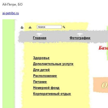
Ай-Петри, БО
ai-petribo.ru