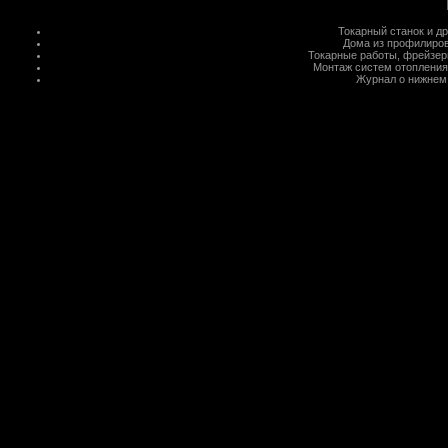
Токарный станок
и д
Дома из профилиров
Токарные работы
,
фрейзер
Монтаж систем отопления
Журнал о нижнем