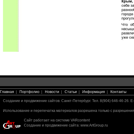
Главная
|
Портфолио
|
Новости
|
Статьи
|
Информация
|
Контакты
Создание и продвижение сайтов. Санкт-Петербург. Тел. 8(904) 646-46-26. E-
Использование и перепечатка материалов разрешена только с разрешения 
Сайт работает на системе
VARcontent
Создание и продвижение сайта
:
www.ArtGroup.ru