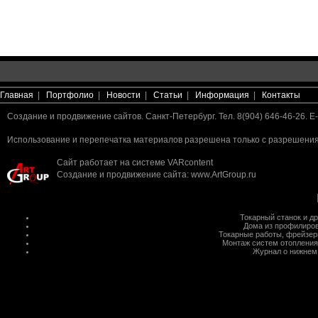
Главная
|
Портфолио
|
Новости
|
Статьи
|
Информация
|
Контакты
Создание и продвижение сайтов. Санкт-Петербург. Тел. 8(904) 646-46-26. E-
Использование и перепечатка материалов разрешена только с разрешения 
Сайт работает на системе
VARcontent
Создание и продвижение сайта
:
www.ArtGroup.ru
Токарный станок
и д
Дома из профилиров
Токарные работы
,
фрейзер
Монтаж систем отопления
Журнал о нижнем