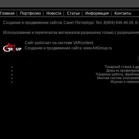
Главная
|
Портфолио
|
Новости
|
Статьи
|
Информация
|
Контакты
Создание и продвижение сайтов. Санкт-Петербург. Тел. 8(904) 646-46-26. E-
Использование и перепечатка материалов разрешена только с разрешения 
Сайт работает на системе
VARcontent
Создание и продвижение сайта
:
www.ArtGroup.ru
Токарный станок
и д
Дома из профилиров
Токарные работы
,
фрейзер
Монтаж систем отопления
Журнал о нижнем