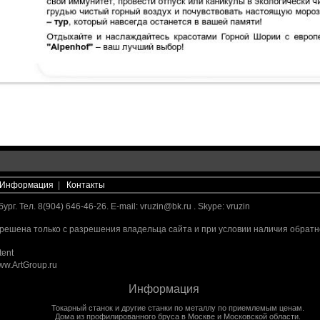
Информация
|
Контакты
г. Тел. 8(904) 646-46-26. E-mail:
vruzin@bk.ru
. Skype: vruzin
решена только с разрешения владельца сайта и при условии наличия обратн
ent
ww.ArtGroup.ru
Информация
Токарный станок
и другие
станки по металлу
по приемлемым ценам.
Дома из профилированного бруса
в Москве и Московской области.