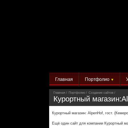
Главная
Портфолио
▼
Главная
Портфолио
Создание сайтов
Курортный магазин:Аl
Курортный магазин: АlpenHof, гост. (Кемер
Ещё один сайт для компании Курортный ма