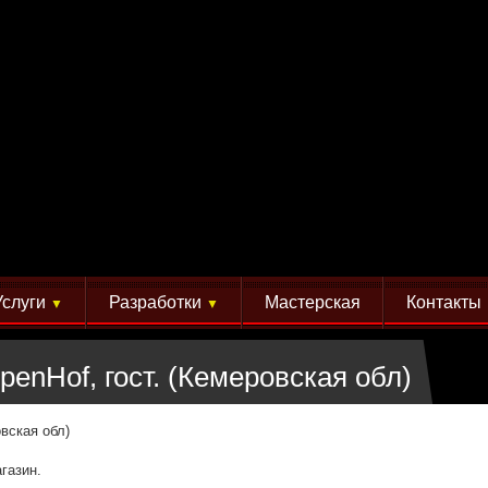
Услуги
Разработки
Мастерская
Контакты
▼
▼
penHof, гост. (Кемеровская обл)
овская обл)
газин.