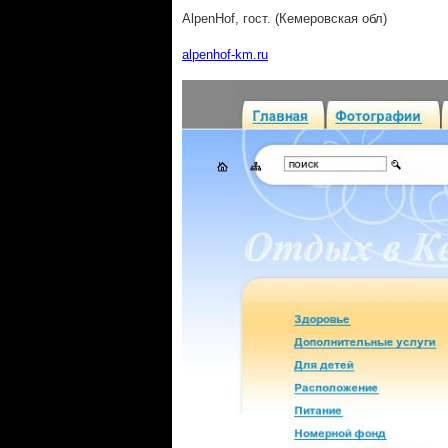
АlpenHof, гост. (Кемеровская обл)
alpenhof-km.ru