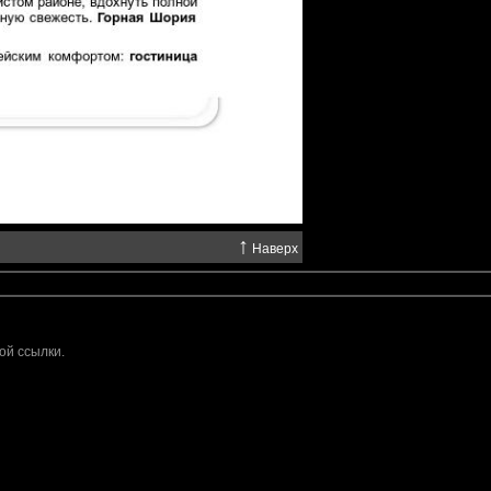
↑
Наверх
ой ссылки.