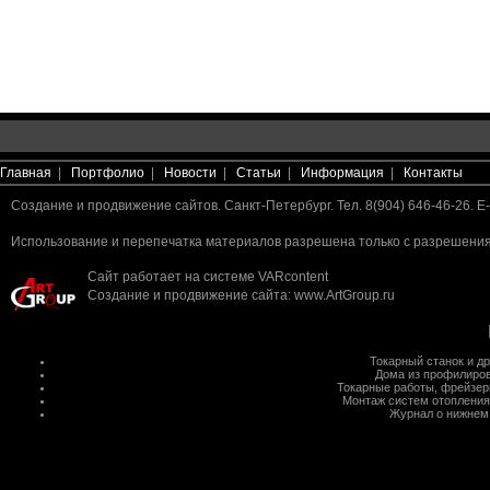
Главная
|
Портфолио
|
Новости
|
Статьи
|
Информация
|
Контакты
Создание и продвижение сайтов. Санкт-Петербург. Тел. 8(904) 646-46-26. E-
Использование и перепечатка материалов разрешена только с разрешения 
Сайт работает на системе
VARcontent
Создание и продвижение сайта
:
www.ArtGroup.ru
Токарный станок
и д
Дома из профилиров
Токарные работы
,
фрейзер
Монтаж систем отопления
Журнал о нижнем