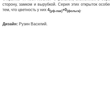
сторону, замком и вырубкой. Серия этих открыток особ
тем, что цветность у них
4
+0
.
(уф-лак)
(фольга)
Дизайн:
Рузин Василий.