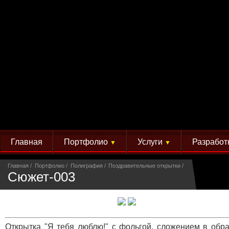
Главная
Портфолио
Услуги
Разработ
▼
▼
Главная
Портфолио
Полиграфия
Поздравительные открытки
Сюжет-003
Открытка "Я тебя люблю!" с фольгой, сложением в обр