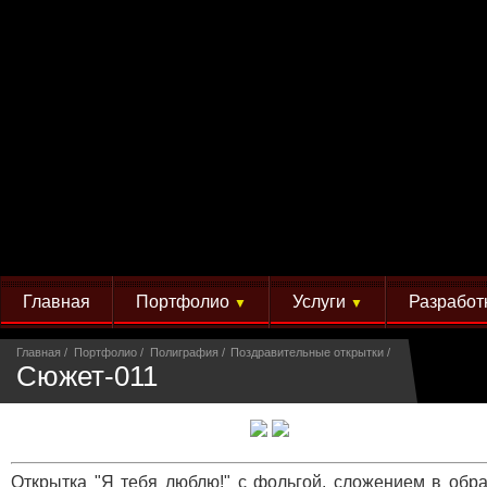
Главная
Портфолио
Услуги
Разработ
▼
▼
Главная
Портфолио
Полиграфия
Поздравительные открытки
Сюжет-011
Открытка "Я тебя люблю!" с фольгой, сложением в обр