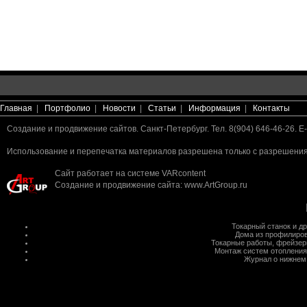
Главная
|
Портфолио
|
Новости
|
Статьи
|
Информация
|
Контакты
Создание и продвижение сайтов. Санкт-Петербург. Тел. 8(904) 646-46-26. E-
Использование и перепечатка материалов разрешена только с разрешения 
Сайт работает на системе
VARcontent
Создание и продвижение сайта
:
www.ArtGroup.ru
Токарный станок
и д
Дома из профилиров
Токарные работы
,
фрейзер
Монтаж систем отопления
Журнал о нижнем