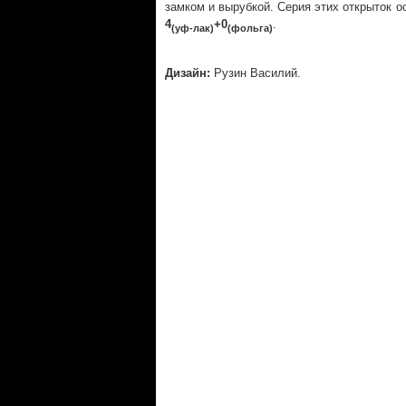
замком и вырубкой. Серия этих открыток о
4
+0
.
(уф-лак)
(фольга)
Дизайн:
Рузин Василий.