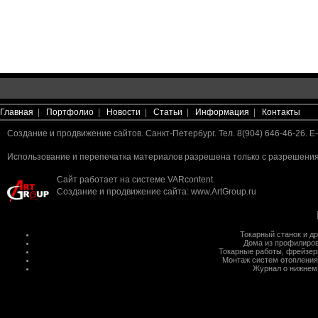
Главная
|
Портфолио
|
Новости
|
Статьи
|
Информация
|
Контакты
Создание и продвижение сайтов. Санкт-Петербург. Тел. 8(904) 646-46-26. E-
Использование и перепечатка материалов разрешена только с разрешения 
Сайт работает на системе
VARcontent
Создание и продвижение сайта
:
www.ArtGroup.ru
Токарный станок
и д
Дома из профилиров
Токарные работы
,
фрейзер
Монтаж систем отопления
Журнал о нижнем