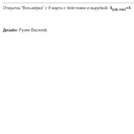
Открытка "Восьмёрка" с 8 марта с блёстками и вырубкой.
4
+4
.
(уф-лак)
Дизайн:
Рузин Василий.