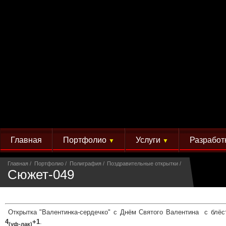
Главная
Портфолио
Услуги
Разработ
▼
▼
Главная
Портфолио
Полиграфия
Поздравительные открытки
Сюжет-049
Открытка "Валентинка-сердечко" с Днём Святого Валентина с блёс
4
+1
.
(уф-лак)