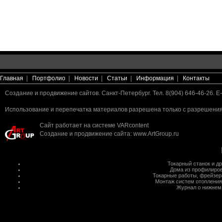
Главная
|
Портфолио
|
Новости
|
Статьи
|
Информация
|
Контакты
Создание и продвижение сайтов. Санкт-Петербург. Тел. 8(904) 646-46-26. E-
Использование и перепечатка материалов разрешена только с разрешения 
Сайт работает на системе
VARcontent
Создание и продвижение сайта
:
www.ArtGroup.ru
Токарный станок
и д
Дома из профилиров
Токарные работы
,
фрейзер
Монтаж систем отопления
Журнал о нижнем