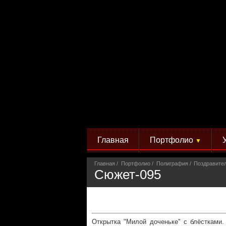
Главная
Портфолио
▼
Главная
Портфолио
Полиграфия
Поздравите
Сюжет-095
Открытка "Милой доченьке" с блёстками.