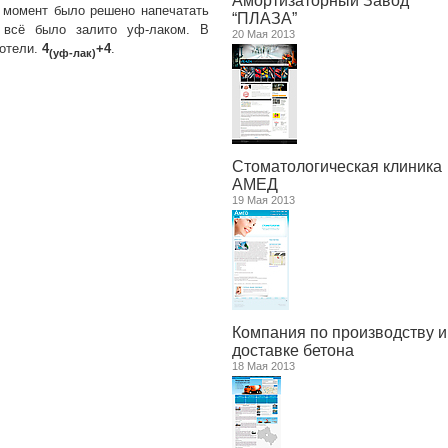
Амортизаторный Завод
й момент было решено напечатать
“ПЛАЗА”
 всё было залито уф-лаком. В
20 Мая 2013
хотели.
4
+4
.
(уф-лак)
Стоматологическая клиника
АМЕД
19 Мая 2013
Компания по производству и
доставке бетона
18 Мая 2013