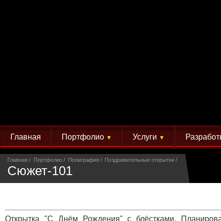
Главная
Портфолио
Услуги
Разработ
▼
▼
Главная
Портфолио
Полиграфия
Поздравительные открытки
Сюжет-101
Открытка "С Днём Рождения" с блёстками. Планиров