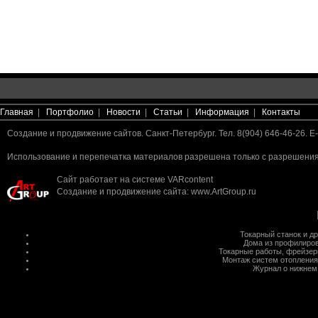
Главная
|
Портфолио
|
Новости
|
Статьи
|
Информация
|
Контакты
Создание и продвижение сайтов. Санкт-Петербург. Тел. 8(904) 646-46-26. E-
Использование и перепечатка материалов разрешена только с разрешения 
Сайт работает на системе
VARcontent
Создание и продвижение сайта
:
www.ArtGroup.ru
Токарный станок
и д
Дома из профилиров
Токарные работы
,
фрейзер
Монтаж систем отопления
Журнал о нижнем