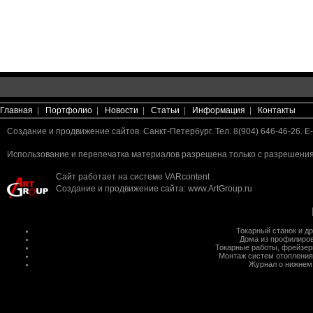
Главная
|
Портфолио
|
Новости
|
Статьи
|
Информация
|
Контакты
Создание и продвижение сайтов. Санкт-Петербург. Тел. 8(904) 646-46-26. E-
Использование и перепечатка материалов разрешена только с разрешения 
Сайт работает на системе
VARcontent
Создание и продвижение сайта
:
www.ArtGroup.ru
Токарный станок
и д
Дома из профилиров
Токарные работы
,
фрейзер
Монтаж систем отопления
Журнал о нижнем