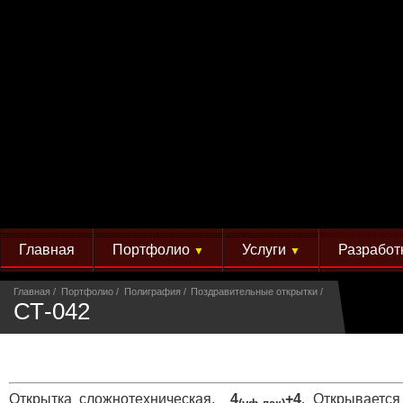
Главная
Портфолио
Услуги
Разработ
▼
▼
Главная
Портфолио
Полиграфия
Поздравительные открытки
СТ-042
Открытка сложнотехническая.
4
+4
. Открывается