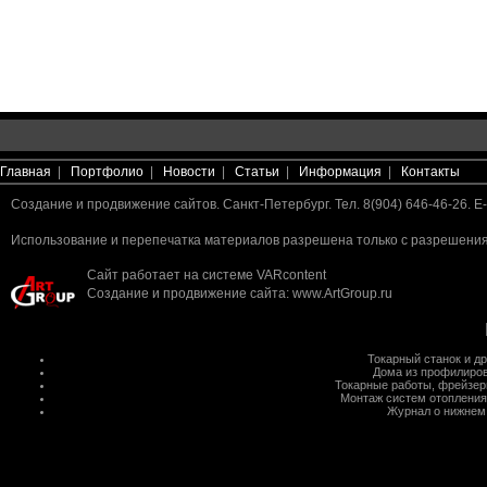
Главная
|
Портфолио
|
Новости
|
Статьи
|
Информация
|
Контакты
Создание и продвижение сайтов. Санкт-Петербург. Тел. 8(904) 646-46-26. E-
Использование и перепечатка материалов разрешена только с разрешения 
Сайт работает на системе
VARcontent
Создание и продвижение сайта
:
www.ArtGroup.ru
Токарный станок
и д
Дома из профилиров
Токарные работы
,
фрейзер
Монтаж систем отопления
Журнал о нижнем