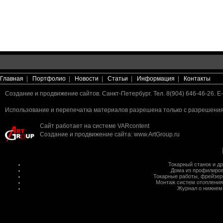
Главная
|
Портфолио
|
Новости
|
Статьи
|
Информация
|
Контакты
Создание и продвижение сайтов. Санкт-Петербург. Тел. 8(904) 646-46-26. E-
Использование и перепечатка материалов разрешена только с разрешения 
Сайт работает на системе
VARcontent
Создание и продвижение сайта
:
www.ArtGroup.ru
Токарный станок
и д
Дома из профилиров
Токарные работы
,
фрейзер
Монтаж систем отопления
Журнал о нижнем