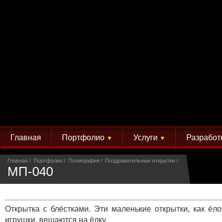
Главная
Портфолио
Услуги
Разработ
▼
▼
Главная
Портфолио
Полиграфия
Поздравительные открытки
МП-040
Открытка с блёстками. Эти маленькие открытки, как ёл
игрушки, вешаются на ёлку.