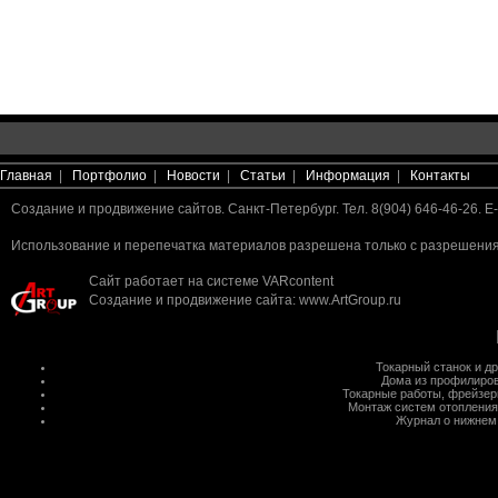
Главная
|
Портфолио
|
Новости
|
Статьи
|
Информация
|
Контакты
Создание и продвижение сайтов. Санкт-Петербург. Тел. 8(904) 646-46-26. E-
Использование и перепечатка материалов разрешена только с разрешения 
Сайт работает на системе
VARcontent
Создание и продвижение сайта
:
www.ArtGroup.ru
Токарный станок
и д
Дома из профилиров
Токарные работы
,
фрейзер
Монтаж систем отопления
Журнал о нижнем