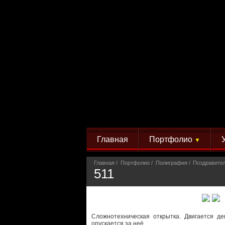
Главная
Портфолио
▼
Главная
Портфолио
Полиграфия
Поздравите
511
Сложнотехническая открытка. Двигается д
опускается за неё.