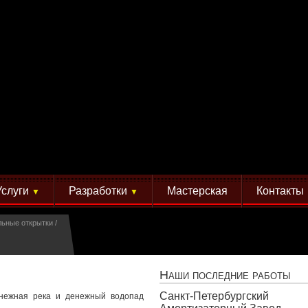
Услуги
Разработки
Мастерская
Контакты
▼
▼
льные открытки
Наши последние работы
Санкт-Петербургский
енежная река и денежный водопад