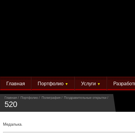
Главная
Портфолио
Услуги
Разработ
▼
▼
Главная
Портфолио
Полиграфия
Поздравительные открытки
520
Медалька.