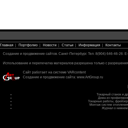
Главная
|
Портфолио
|
Новости
|
Статьи
|
Информация
|
Контакты
Создание и продвижение сайтов. Санкт-Петербург. Тел. 8(904) 646-46-26. E-
Использование и перепечатка материалов разрешена только с разрешения 
Сайт работает на системе
VARcontent
Создание и продвижение сайта
:
www.ArtGroup.ru
Токарный станок
и д
Дома из профилиров
Токарные работы
,
фрейзер
Монтаж систем отопления
Журнал о нижнем