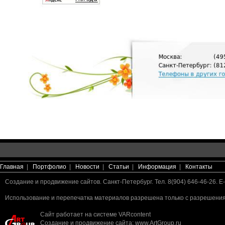
Главная
|
Портфолио
|
Новости
|
Статьи
|
Информация
|
Контакты
Создание и продвижение сайтов. Санкт-Петербург. Тел. 8(904) 646-46-26. E-
Использование и перепечатка материалов разрешена только с разрешения 
Сайт работает на системе
VARcontent
Создание и продвижение сайта
:
www.ArtGroup.ru