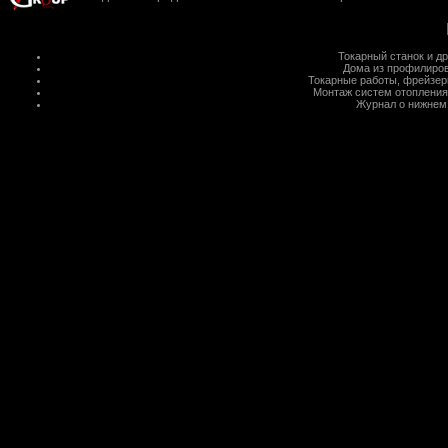
Токарный станок
и д
Дома из профилиров
Токарные работы
,
фрейзер
Монтаж систем отопления
Журнал о нижнем