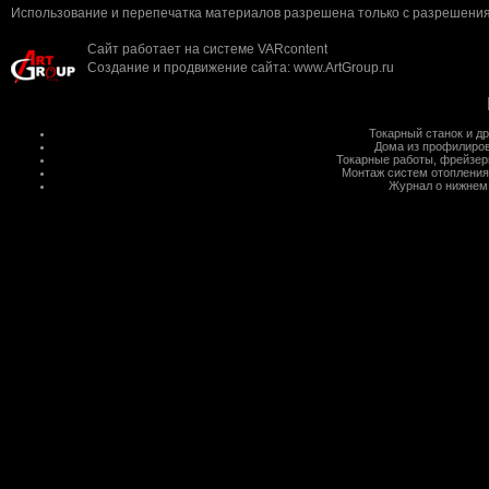
Использование и перепечатка материалов разрешена только с разрешения 
Сайт работает на системе
VARcontent
Создание и продвижение сайта
:
www.ArtGroup.ru
Токарный станок
и д
Дома из профилиров
Токарные работы
,
фрейзер
Монтаж систем отопления
Журнал о нижнем