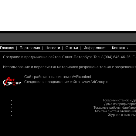
Главная
|
Портфолио
|
Новости
|
Статьи
|
Информация
|
Контакты
Создание и продвижение сайтов. Санкт-Петербург. Тел. 8(904) 646-46-26. E-
Использование и перепечатка материалов разрешена только с разрешения 
Сайт работает на системе
VARcontent
Создание и продвижение сайта
:
www.ArtGroup.ru
Токарный станок
и д
Дома из профилиров
Токарные работы
,
фрейзер
Монтаж систем отопления
Журнал о нижнем