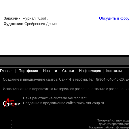
Заказчик:
журнал "Cool".
Обсудить в фор
Художник:
Сребренник Денис.
Главная
|
Портфолио
|
Новости
|
Статьи
|
Информация
|
Контакты
Создание и продвижение сайтов. Санкт-Петербург. Тел. 8(904) 646-46-26. E-
Использование и перепечатка материалов разрешена только с разрешения 
Сайт работает на системе
VARcontent
Создание и продвижение сайта
:
www.ArtGroup.ru
Токарный станок
и д
Дома из профилиров
Токарные работы
,
фрейзер