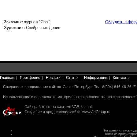
Заказчик:
журнал "Cool".
Обсудить в фор
Художник:
Сребренник Денис.
Главная
|
Портфолио
|
Новости
|
Статьи
|
Информация
|
Контакты
Создание и продвижение сайтов. Санкт-Петербург. Тел. 8(904) 646-46-26. E-
Использование и перепечатка материалов разрешена только с разрешения 
Сайт работает на системе
VARcontent
Создание и продвижение сайта
:
www.ArtGroup.ru
Токарный станок
и д
Дома из профилиров