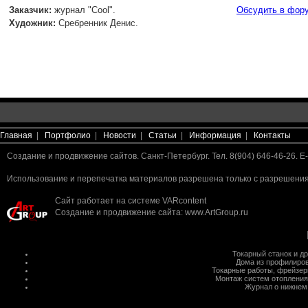
Заказчик:
журнал "Cool".
Обсудить в фор
Художник:
Сребренник Денис.
Главная
|
Портфолио
|
Новости
|
Статьи
|
Информация
|
Контакты
Создание и продвижение сайтов. Санкт-Петербург. Тел. 8(904) 646-46-26. E-
Использование и перепечатка материалов разрешена только с разрешения 
Сайт работает на системе
VARcontent
Создание и продвижение сайта
:
www.ArtGroup.ru
Токарный станок
и д
Дома из профилиров
Токарные работы
,
фрейзер
Монтаж систем отопления
Журнал о нижнем