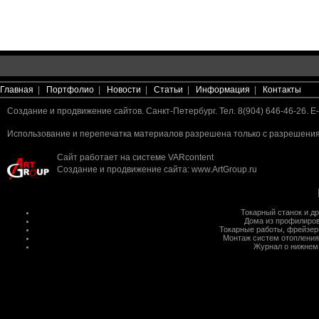
Главная
|
Портфолио
|
Новости
|
Статьи
|
Информация
|
Контакты
Создание и продвижение сайтов. Санкт-Петербург. Тел. 8(904) 646-46-26. E-
Использование и перепечатка материалов разрешена только с разрешения 
Сайт работает на системе
VARcontent
Создание и продвижение сайта
:
www.ArtGroup.ru
Токарный станок
и д
Дома из профилиров
Токарные работы
,
фрейзер
Монтаж систем отопления
Журнал о нижнем