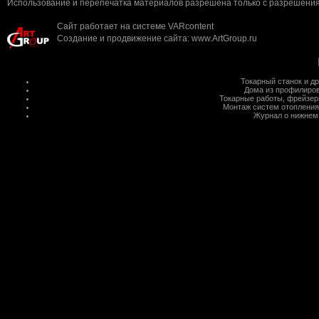
Использование и перепечатка материалов разрешена только с разрешения 
Сайт работает на системе
VARcontent
Создание и продвижение сайта
:
www.ArtGroup.ru
Токарный станок
и д
Дома из профилиров
Токарные работы
,
фрейзер
Монтаж систем отопления
Журнал о нижнем