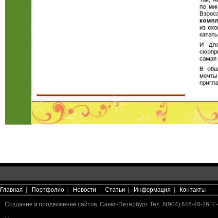
Главная
|
Портфолио
|
Новости
|
Статьи
|
Информация
|
Контакты
Создание и продвижение сайтов. Санкт-Петербург. Тел. 8(904) 646-46-26. E-