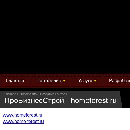
Главная
Портфолио
Услуги
Разработ
▼
▼
Главная
Портфолио
Создание сайтов
ПроБизнесСтрой - homeforest.ru
www.homeforest.ru
www.home-forest.ru