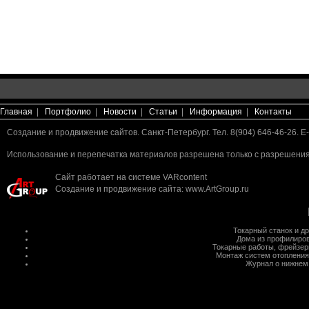
Главная
|
Портфолио
|
Новости
|
Статьи
|
Информация
|
Контакты
Создание и продвижение сайтов. Санкт-Петербург. Тел. 8(904) 646-46-26. E-
Использование и перепечатка материалов разрешена только с разрешения 
Сайт работает на системе
VARcontent
Создание и продвижение сайта
:
www.ArtGroup.ru
Токарный станок
и д
Дома из профилиров
Токарные работы
,
фрейзер
Монтаж систем отопления
Журнал о нижнем