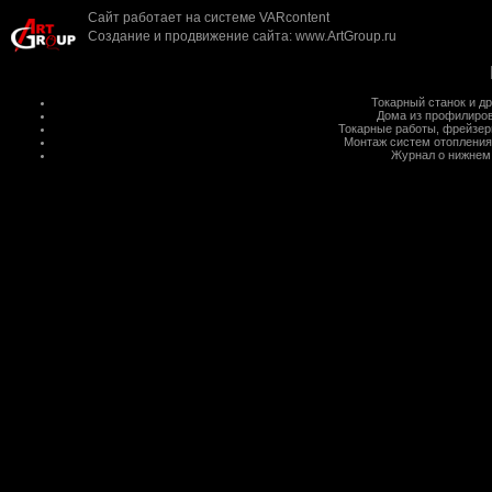
Сайт работает на системе
VARcontent
Создание и продвижение сайта
:
www.ArtGroup.ru
Токарный станок
и д
Дома из профилиров
Токарные работы
,
фрейзер
Монтаж систем отопления
Журнал о нижнем