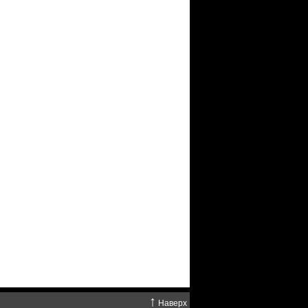
↑
Наверх