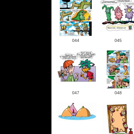
044
045
047
048