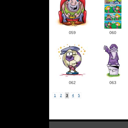
059
060
062
063
1
2
3
4
5