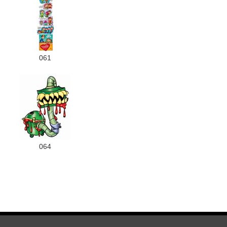
061
064