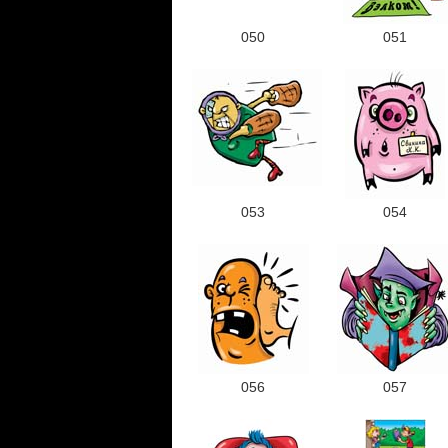
050
051
053
054
056
057