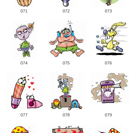
071
072
073
074
075
076
077
078
079