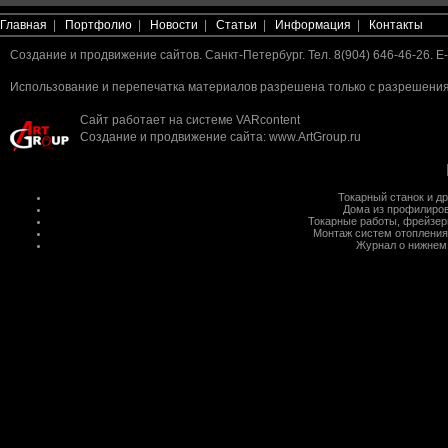
Главная
|
Портфолио
|
Новости
|
Статьи
|
Информация
|
Контакты
Создание и продвижение сайтов. Санкт-Петербург. Тел. 8(904) 646-46-26. E-
Использование и перепечатка материалов разрешена только с разрешения 
Сайт работает на системе
VARcontent
Создание и продвижение сайта
:
www.ArtGroup.ru
Токарный станок
и д
Дома из профилиров
Токарные работы
,
фрейзер
Монтаж систем отопления
Журнал о нижнем