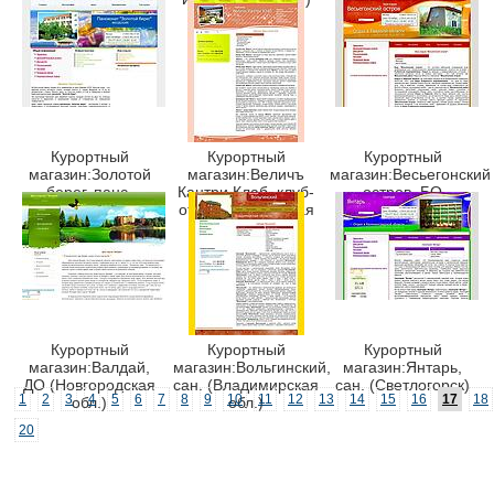
обл.)
отель (Московская
обл.)
Курортный
Курортный
Курортный
магазин:Золотой
магазин:Величъ
магазин:Весьегонский
берег, панс.
Кантри Клаб, клуб-
остров, БО
(Феодосия)
отель (Московская
(Тверская)
обл.)
Курортный
Курортный
Курортный
магазин:Валдай,
магазин:Вольгинский,
магазин:Янтарь,
ДО (Новгородская
сан. (Владимирская
сан. (Светлогорск)
1
2
3
4
5
6
7
8
9
10
11
12
13
14
15
16
17
18
обл.)
обл.)
20