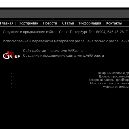
Главная
|
Портфолио
|
Новости
|
Статьи
|
Информация
|
Контакты
Создание и продвижение сайтов. Санкт-Петербург. Тел. 8(904) 646-46-26. E-
Использование и перепечатка материалов разрешена только с разрешения 
Сайт работает на системе
VARcontent
Создание и продвижение сайта
:
www.ArtGroup.ru
Токарный станок
и д
Дома из профилиров
Токарные работы
,
фрейзер
Монтаж систем отопления
Журнал о нижнем