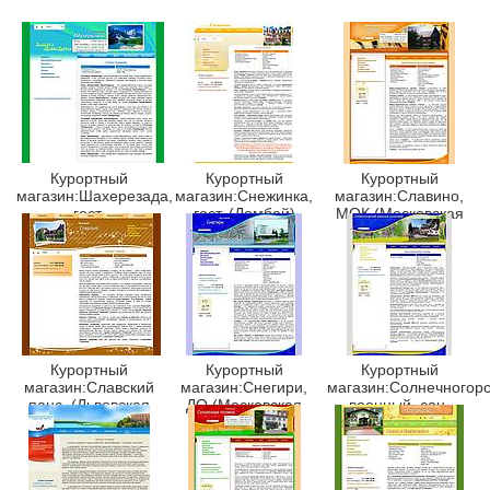
Курортный
Курортный
Курортный
магазин:Шахерезада,
магазин:Снежинка,
магазин:Славино,
гост.
гост. (Домбай)
МОК (Московская
(Приэльбрусье)
обл.)
Курортный
Курортный
Курортный
магазин:Славский
магазин:Снегири,
магазин:Солнечногор
панс. (Львовская
ДО (Московская
военный, сан.
обл.)
обл.)
(Московская обл.)