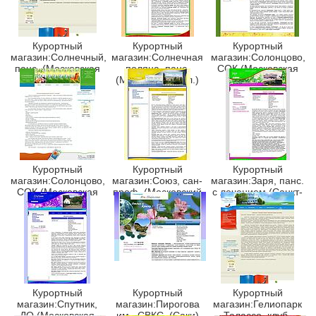
Курортный
Курортный
Курортный
магазин:Солнечный,
магазин:Солнечная
магазин:Солонцово,
панс. (Московская
поляна, панс.
СОК (Московская
обл.)
(Московская обл.)
обл.)
Курортный
Курортный
Курортный
магазин:Солонцово,
магазин:Союз, сан-
магазин:Заря, панс.
СОК (Московская
проф. (Московский
с лечением (Санкт-
обл.)
обл.)
Петербург)
Курортный
Курортный
Курортный
магазин:Спутник,
магазин:Пирогова
магазин:Гелиопарк
ДО (Московская
им., СВКС. (Саки)
Талассо, клуб-