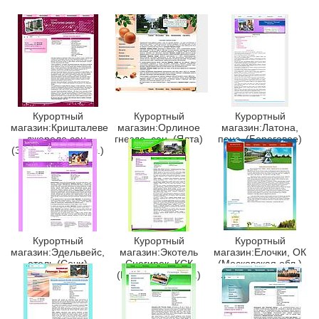
Курортный
Курортный
Курортный
магазин:Кришталеве
магазин:Орлиное
магазин:Латона,
джерело сан.
гнездо, сан. (Ялта)
панс. (Береговое)
(Закарпатская обл.)
Курортный
Курортный
Курортный
магазин:Эдельвейс,
магазин:Экотель
магазин:Елочки, ОК
отель (Сочи)
Снегирек, КСК
(Московская обл.)
(Московская обл.)