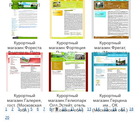
(Приэльбрусье)
(Московская обл.)
(Московская обл.)
Курортный
Курортный
Курортный
магазин:Фореста
магазин:Фортеция
магазин:Фрегат,
Фестиваль Парк,
Русь, отель
сан. (Московская
отель (Московская
(Ивановская обл.)
обл.)
обл.)
Курортный
Курортный
Курортный
магазин:Галерея,
магазин:Гелиопарк
магазин:Герцена
гост. (Московская
Олд Эстейт, отель
им., ОК
1
2
3
4
5
6
7
8
9
10
11
12
13
14
15
16
17
18
обл.)
(Псковская обл.)
(Московская обл.)
20