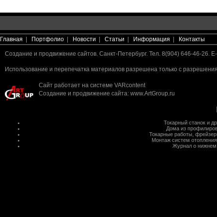
Главная
|
Портфолио
|
Новости
|
Статьи
|
Информация
|
Контакты
Создание и продвижение сайтов. Санкт-Петербург. Тел. 8(904) 646-46-26. E-
Использование и перепечатка материалов разрешена только с разрешения 
Сайт работает на системе
VARcontent
Создание и продвижение сайта
:
www.ArtGroup.ru
Токарный станок
и д
Дома из профилиров
Токарные работы
,
фрейзер
Монтаж систем отопления
Журнал о нижнем