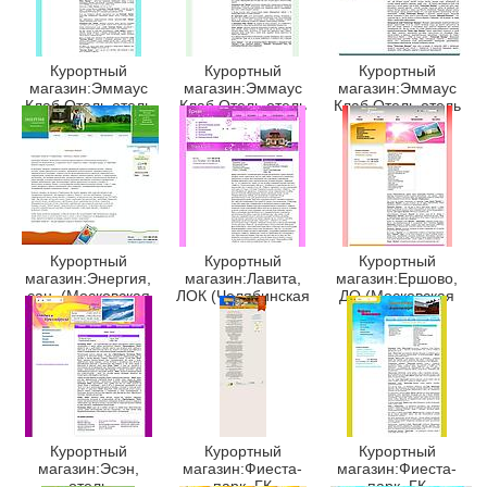
Курортный
Курортный
Курортный
магазин:Эммаус
магазин:Эммаус
магазин:Эммаус
Клаб Отель,отель
Клаб Отель,отель
Клаб Отель,отель
(Тверская обл.)
(Тверская обл.)
(Тверская обл.)
Курортный
Курортный
Курортный
магазин:Энергия,
магазин:Лавита,
магазин:Ершово,
сан. (Московская
ЛОК (Челябинская
ДО (Московская
обл.)
обл.)
обл.)
Курортный
Курортный
Курортный
магазин:Эсэн,
магазин:Фиеста-
магазин:Фиеста-
отель
парк, ГК
парк, ГК