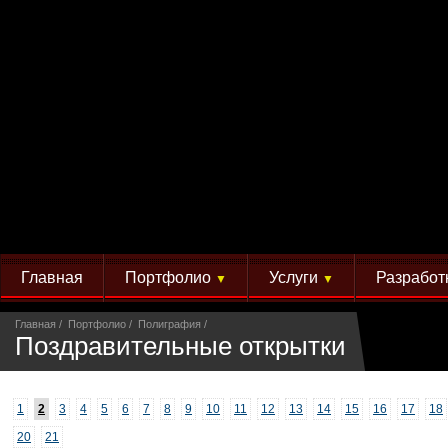
Главная
Портфолио
Услуги
Разработ
▼
▼
Главная
Портфолио
Полиграфия
Поздравительные открытки
1
2
3
4
5
6
7
8
9
10
11
12
13
14
15
16
17
18
20
21