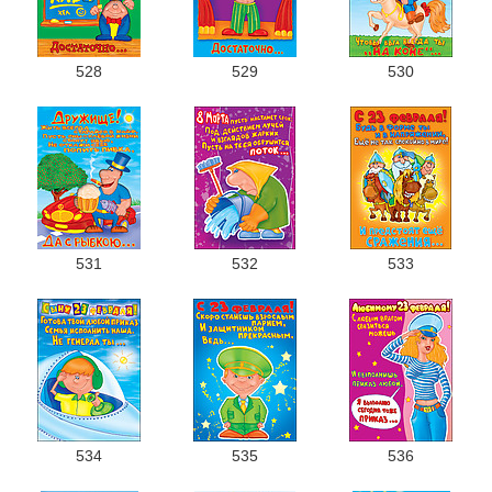
528
529
530
531
532
533
534
535
536