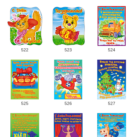
522
523
524
525
526
527