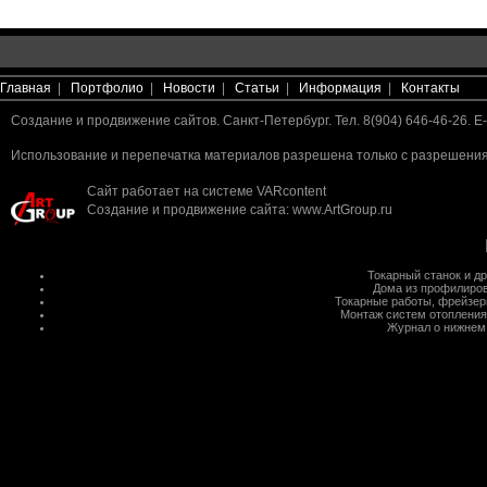
Главная
|
Портфолио
|
Новости
|
Статьи
|
Информация
|
Контакты
Создание и продвижение сайтов. Санкт-Петербург. Тел. 8(904) 646-46-26. E-
Использование и перепечатка материалов разрешена только с разрешения 
Сайт работает на системе
VARcontent
Создание и продвижение сайта
:
www.ArtGroup.ru
Токарный станок
и д
Дома из профилиров
Токарные работы
,
фрейзер
Монтаж систем отопления
Журнал о нижнем