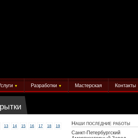
Услуги
Разработки
Мастерская
Контакты
▼
▼
крытки
Наши последние работы
13
14
15
16
17
18
19
Санкт-Петербургский