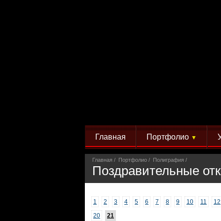
Главная
Портфолио
▼
Главная
Портфолио
Полиграфия
Поздравительные от
1
2
3
4
5
6
7
8
9
10
11
12
20
21