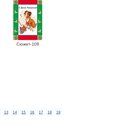
Сюжет-109
13
14
15
16
17
18
19