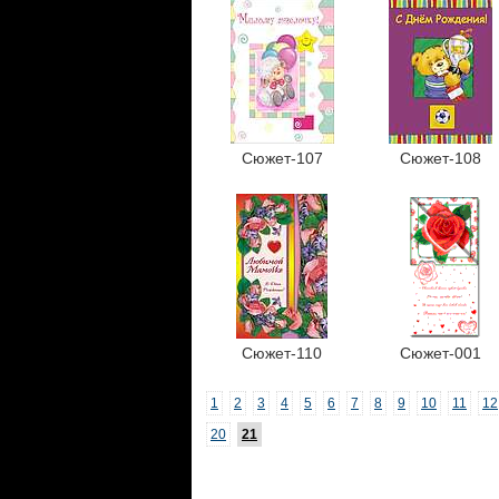
Сюжет-107
Сюжет-108
Сюжет-110
Сюжет-001
1
2
3
4
5
6
7
8
9
10
11
12
20
21