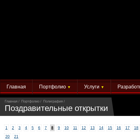
Главная
Портфолио
Услуги
Разработ
▼
▼
Главная
Портфолио
Полиграфия
Поздравительные открытки
1
2
3
4
5
6
7
8
9
10
11
12
13
14
15
16
17
18
20
21