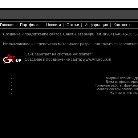
Главная
|
Портфолио
|
Новости
|
Статьи
|
Информация
|
Контакты
Создание и продвижение сайтов. Санкт-Петербург. Тел. 8(904) 646-46-26. E-
Использование и перепечатка материалов разрешена только с разрешения 
Сайт работает на системе
VARcontent
Создание и продвижение сайта
:
www.ArtGroup.ru
Токарный станок
и д
Дома из профилиров
Токарные работы
,
фрейзер
Монтаж систем отопления
Журнал о нижнем