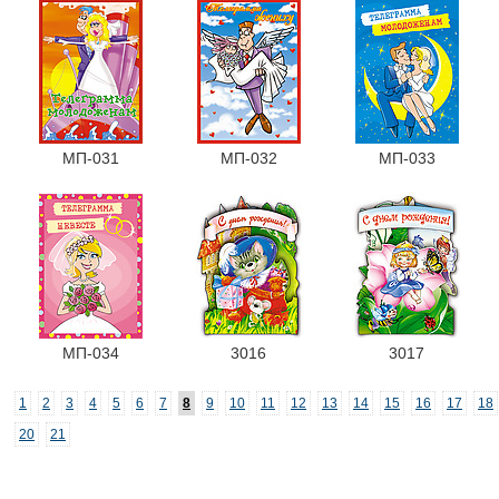
МП-031
МП-032
МП-033
МП-034
3016
3017
1
2
3
4
5
6
7
8
9
10
11
12
13
14
15
16
17
18
20
21